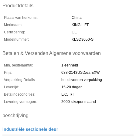
Productdetails
Plaats van herkomst:
China
Merknaam:
KING LIFT
Certificering:
CE
Modelnummer:
KLSD3050-S
Betalen & Verzenden Algemene voorwaarden
Min. bestelaantal:
1 eenheid
Prijs:
638-2143USD/ea EXW
Verpakking Details:
het uitvoeren verpakking
Levertijd:
15-20 dagen
Betalingscondities:
L/C, T/T
Levering vermogen:
2000 stks/per maand
beschrijving
Industriële sectionele deur