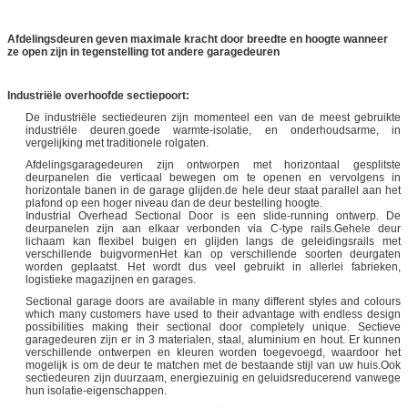
Afdelingsdeuren geven maximale kracht door breedte en hoogte wanneer
ze open zijn in tegenstelling tot andere garagedeuren
Industriële overhoofde sectiepoort:
De industriële sectiedeuren zijn momenteel een van de meest gebruikte
industriële deuren.goede warmte-isolatie, en onderhoudsarme, in
vergelijking met traditionele rolgaten.
Afdelingsgaragedeuren zijn ontworpen met horizontaal gesplitste
deurpanelen die verticaal bewegen om te openen en vervolgens in
horizontale banen in de garage glijden.de hele deur staat parallel aan het
plafond op een hoger niveau dan de deur bestelling hoogte.
Industrial Overhead Sectional Door is een slide-running ontwerp. De
deurpanelen zijn aan elkaar verbonden via C-type rails.Gehele deur
lichaam kan flexibel buigen en glijden langs de geleidingsrails met
verschillende buigvormenHet kan op verschillende soorten deurgaten
worden geplaatst. Het wordt dus veel gebruikt in allerlei fabrieken,
logistieke magazijnen en garages.
Sectional garage doors are available in many different styles and colours
which many customers have used to their advantage with endless design
possibilities making their sectional door completely unique. Sectieve
garagedeuren zijn er in 3 materialen, staal, aluminium en hout. Er kunnen
verschillende ontwerpen en kleuren worden toegevoegd, waardoor het
mogelijk is om de deur te matchen met de bestaande stijl van uw huis.Ook
sectiedeuren zijn duurzaam, energiezuinig en geluidsreducerend vanwege
hun isolatie-eigenschappen.