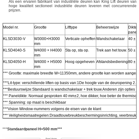
Als een ervaren fabrikant van industriële deuren kan King Lift deuren van
hoge kwaliteit sectioneel industriële deuren leveren met concurrerende
prijzen.
Model nr.
Grootte
Lifttype
Beheerswijze
Dikte 
panee
KLSD3030-V
W3000×H3000
Verticale opheffen
Wandschakelaar
40 ± 
mm
KLSD4040-S
W4000 × H4000
Sta op, sta op.
Trek aan het touw.
50 ± 
mm
KLSD4050-H
W4000 × H5000
Hoog opgeheven
Afstandsbediening
80 ± 
mm
*** Grootte: maximale breedte W=11350mm, andere grootte kan worden aangepa
***Lit-type: verschillende liften op basis van:1De hoogte van de deuropening 2.
***Bestuurswijze:Standaard is wandschakelaar + trek touw.Anderen zijn opties
*** Paneldikte: Normaal gesproken 40 mm±2, hoe dikker, hoe beter de thermische
*** Spanning: op maat is beschikbaar
***Vision Window-nummers volgens de eisen van de klant
*** Veiligheidsmaatregelen:Draadtouwbreukbeschermingsinrichting, veerbreukbe
***
Standaardpaneel H=500 mm***