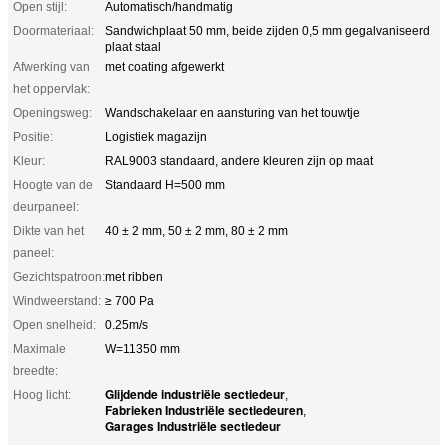
Open stijl:
Automatisch/handmatig
Doormateriaal:
Sandwichplaat 50 mm, beide zijden 0,5 mm gegalvaniseerd
plaat staal
Afwerking van
met coating afgewerkt
het oppervlak:
Openingsweg:
Wandschakelaar en aansturing van het touwtje
Positie:
Logistiek magazijn
Kleur:
RAL9003 standaard, andere kleuren zijn op maat
Hoogte van de
Standaard H=500 mm
deurpaneel:
Dikte van het
40 ± 2 mm, 50 ± 2 mm, 80 ± 2 mm
paneel:
Gezichtspatroon:
met ribben
Windweerstand:
≥ 700 Pa
Open snelheid:
0.25m/s
Maximale
W=11350 mm
breedte:
Glijdende industriële sectiedeur
Hoog licht:
,
Fabrieken Industriële sectiedeuren
,
Garages Industriële sectiedeur