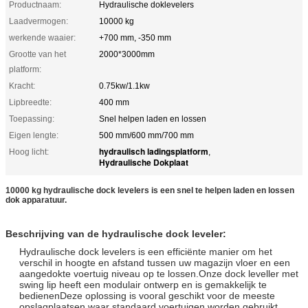
Productnaam:
Hydraulische doklevelers
Laadvermogen:
10000 kg
werkende waaier:
+700 mm, -350 mm
Grootte van het
2000*3000mm
platform:
Kracht:
0.75kw/1.1kw
Lipbreedte:
400 mm
Toepassing:
Snel helpen laden en lossen
Eigen lengte:
500 mm/600 mm/700 mm
hydraulisch ladingsplatform
Hoog licht:
,
Hydraulische Dokplaat
10000 kg hydraulische dock levelers is een snel te helpen laden en lossen
dok apparatuur.
Beschrijving van de hydraulische dock leveler:
Hydraulische dock levelers is een efficiënte manier om het
verschil in hoogte en afstand tussen uw magazijn vloer en een
aangedokte voertuig niveau op te lossen.Onze dock leveller met
swing lip heeft een modulair ontwerp en is gemakkelijk te
bedienenDeze oplossing is vooral geschikt voor de meeste
opslagplaatsen waar standaard voertuigen worden gebruikt.