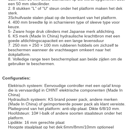
een 50 mm oliecilinder.
2. 8 stukken "L" of "U" steun onder het platform maken het dek
sterk.
3Schuifvaste stalen plaat op de bovenkant van het platform.
4. 400 mm breedte lip in scharnieren type of sleeve type voor
keuze.
5- Zware hoge druk cilinders met Japanse merk afdichting.
6. KS merk (Made In China) hydraulische krachtbron met een
goede afdichtingscapaciteit en een lange levensduur
7. 250 mm × 250 × 100 mm rubberen hobbels om zichzelf te
beschermen wanneer de vrachtwagen omkeert naar het
dokplatform.
8. Volledige range teen beschermplaat aan beide zijden om de
gebruiker te beschermen.
Configuraties:
Elektrisch systeem: Eenvoudige controller met een op/af knop
die is vervaardigd in CHINT elektrische componenten (Made In
China)
Hydraulisch systeem: KS brand power pack, andere merken
(Made In China) of geïmporteerde power pack als klant vereiste.
Plattegrond van het platform: anti-slip-plaat. Dikte 6/8/10 mm.
Hoofdsteun: 10# I-balk of andere soorten staalsteun onder het
platform.
Lipdikte: 16 mm gerechte plaat
Hoogste staalplaat op het dek:6mm/8mm/10mm optioneel