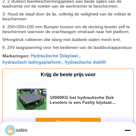
2. 2 stukken teenbeschermingsplaten aan beide zijden van de
laadruimte om de voeten van de werknemer te beschermen.
3- Houd de staaf door de lip, volledig de veiligheid van de militair te
beschermen.
4. 250×250×100 mm Bumper kussen om de docking leveler zelf te
beschermen wanneer de vrachtwagen omdraait naar het platform.
5Hoogdruk rubberen olie slang met dubbele stalen mesh erin.
6. 24V laagspanning voor het bedienen van de laaddockapparatuur
Hydraulische Dokplaat
Markeringen:
,
hydraulisch ladingsplatform
hydraulische doklift
,
Krijg de beste prijs voor
10000KG het hydraulische Dok
Levelers is een Fastly bijstaat
Lading en leegmaakt
Dokmateriaal
Doorgaan
sales