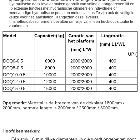
Hydraulische dock leveler maken gebruik van volledig aangedreven lift en
lip extensie functies met hydraulische cilinders en individuele of
meervoudige hydraulische pomp en motor stations.Ze zijn ook de veiligste
keuze voor het laadstation., aangezien deze levelers
lijnsnelheidsbeschermers bevatten om vrije val in een truck-out-situatie te
voorkomen.
Model
Capaciteit
(kg)
Grootte van
Lipgrootte
het platform
(mm) L1*W1
(mm) L*W
UP ((
DCQ6-0.5
6000
2000*2000
400
DCQ8-0.5
8000
2000*2000
400
DCQ10-0.5
10000
2000*2000
400
DCQ12-0.5
12000
2000*2000
400
DCQ15-0.5
15000
2000*2000
400
Opgemerkt:
Meestal is de breedte van de dokplaat 1800mm /
2000mm, normale lengte is 2000mm / 2500mm / 3000mm.
Hoofdkenmerken:
1Eén stuk 16 mm dikke diamanten lip die wordt opgeheven door