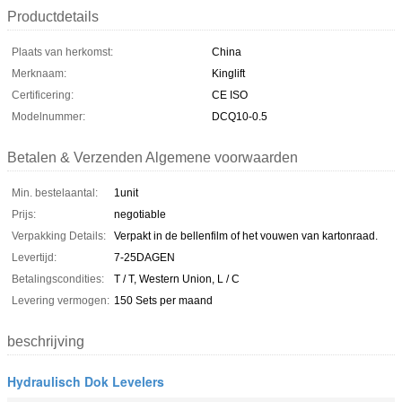
Productdetails
Plaats van herkomst:
China
Merknaam:
Kinglift
Certificering:
CE ISO
Modelnummer:
DCQ10-0.5
Betalen & Verzenden Algemene voorwaarden
Min. bestelaantal:
1unit
Prijs:
negotiable
Verpakking Details:
Verpakt in de bellenfilm of het vouwen van kartonraad.
Levertijd:
7-25DAGEN
Betalingscondities:
T / T, Western Union, L / C
Levering vermogen:
150 Sets per maand
beschrijving
Hydraulisch Dok Levelers