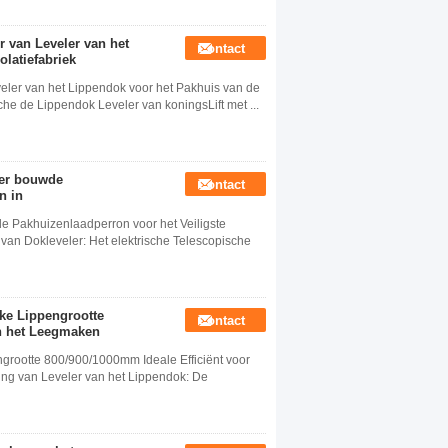
 van Leveler van het
Contact
latiefabriek
eler van het Lippendok voor het Pakhuis van de
sche de Lippendok Leveler van koningsLift met ...
ler bouwde
Contact
n in
e Pakhuizenlaadperron voor het Veiligste
van Dokleveler: Het elektrische Telescopische
ke Lippengrootte
Contact
en het Leegmaken
ngrootte 800/900/1000mm Ideale Efficiënt voor
ng van Leveler van het Lippendok: De