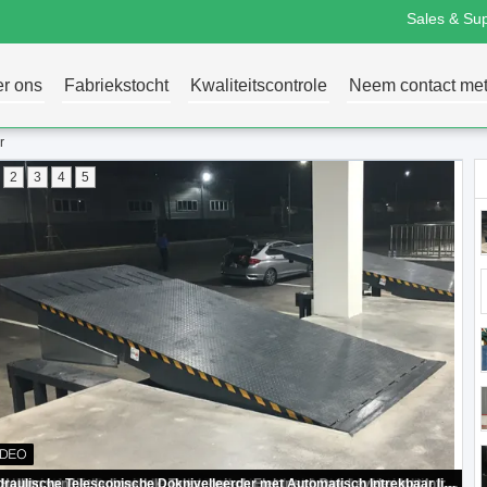
Sales & Sup
r ons
Fabriekstocht
Kwaliteitscontrole
Neem contact met
r
2
3
4
5
Intrekbare Hydraulische Dokhelling, Telescopisch Lippendok Leveler met Op zwaar werk berekende Ladingscapaciteit