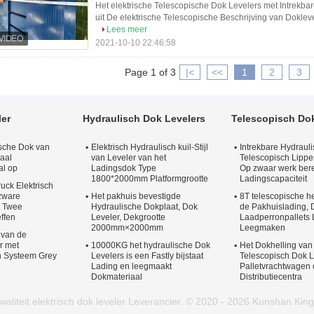
Het elektrische Telescopische Dok Levelers met Intrekbar
uit De elektrische Telescopische Beschrijving van Dokleve
Lees meer
2021-10-10 22:46:58
Page 1 of 3
|<
<<
1
2
3
ler
Hydraulisch Dok Levelers
Telescopisch Dok
rische Dok van
Elektrisch Hydraulisch kuil-Stijl
Intrekbare Hydrauli
iaal
van Leveler van het
Telescopisch Lippe
al op
Ladingsdok Type
Op zwaar werk ber
1800*2000mm Platformgrootte
Ladingscapaciteit
uck Elektrisch
zware
Het pakhuis bevestigde
8T telescopische h
t Twee
Hydraulische Dokplaat, Dok
de Pakhuislading, 
effen
Leveler, Dekgrootte
Laadperronpallets 
2000mm×2000mm
Leegmaken
 van de
r met
10000KG het hydraulische Dok
Het Dokhelling van
ch Systeem Grey
Levelers is een Fastly bijstaat
Telescopisch Dok L
Lading en leegmaakt
Palletvrachtwagen 
Dokmateriaal
Distributiecentra
liteit elektrisch dok leveler Leverancier. © 2020 - 2026 Kunshan King 