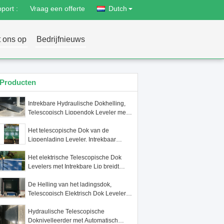
port :
Vraag een offerte
Dutch
 ons op
Bedrijfnieuws
Producten
Intrekbare Hydraulische Dokhelling,
Telescopisch Lippendok Leveler met
Op zwaar werk berekende
Ladingscapaciteit
Het telescopische Dok van de
Lippenlading Leveler, Intrekbaar
Lippendok Leveler voor het Pakhuis
van de Thermische Isolatieopslag.
Het elektrische Telescopische Dok
Levelers met Intrekbare Lip breidt
Uiterste Waaier tot Voertuigbed uit
De Helling van het ladingsdok,
Telescopisch Elektrisch Dok Leveler
met Intrekbare Lip Geschikt voor
Groter Bereiklaadperron
Hydraulische Telescopische
Doknivelleerder met Automatisch