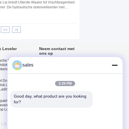
e Lip breidt Uiterste Waaier tot Vrachtwagenbed
ler: De hydraulische doknivelleerder met ...
>>
>|
 Leveler
Neem contact met
ons op
sche Dokhelling,
Neem contact met
sales
ndok Leveler met
ons op
ekende
Vraag een offerte
E-Mail
et Dokhellingen van
3:39 PM
Dok Leveler voor
Sitemap
Lading en het
Mobiele site
Good day, what product are you looking 
 pakhuistescopic,
for?
eveler voor
op Logistische
Lift Equipment Co., Ltd. All Rights