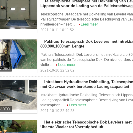
Telescopische Draagbare het Dokhelling van Lev
Lippendok voor de Lading van de Palletvrachtwa
Telescopische Draagbare het Dokhelling van Leveler van
Palletvrachtwagen De telescopische Beschrijving van Lev
nivelleerder – heeft ...
Lees meer
2021-10-11 10:11:52
Pakhuis Telescopisch Dok Levelers met Intrekba
800,900,1000mm Lengte
Pakhuis Telescopisch Dok Levelers met Intrekbare Lip 8
van het pakhuis de Telescopische Dok: De nivelleerders 
vlotte ...
Lees meer
2021-10-10 22:52:02
Intrekbare Hydraulische Dokhelling, Telescopis
met Op zwaar werk berekende Ladingscapaciteit
Intrekbare Hydraulische Dokhelling, Telescopisch Lippe
Ladingscapaciteit De telescopische Beschrijving van Leve
telescopisch...
Lees meer
2021-10-10 22:49:28
Het elektrische Telescopische Dok Levelers met 
Uiterste Waaier tot Voertuigbed uit