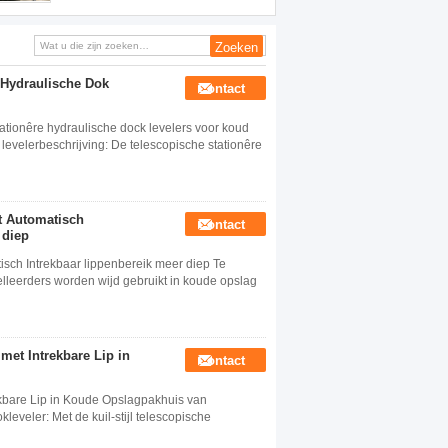
Intrekbaar lippenbereik aan
Vrachtwagenbed meer diep
 Hydraulische Dok
Contact
tionêre hydraulische dock levelers voor koud
 levelerbeschrijving: De telescopische stationêre
t Automatisch
Contact
 diep
sch Intrekbaar lippenbereik meer diep Te
elleerders worden wijd gebruikt in koude opslag
 met Intrekbare Lip in
Contact
rekbare Lip in Koude Opslagpakhuis van
leveler: Met de kuil-stijl telescopische