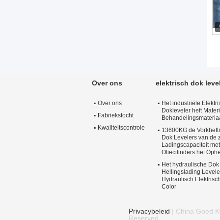
Over ons
elektrisch dok leve
Over ons
Het industriële Elekt
Dokleveler heft Mater
Fabriekstocht
Behandelingsmateria
Kwaliteitscontrole
13600KG de Vorkheftr
Dok Levelers van de 
Ladingscapaciteit me
Oliecilinders het Oph
Het hydraulische Dok
Hellingslading Levele
Hydraulisch Elektris
Color
Privacybeleid
| China Goed Kwa
Reserved.