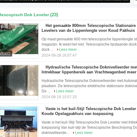
(23)
lescopisch Dok Leveler
Het gemaakte 800mm Telescopische Stationaire
Levelers van de Lippenlengte voor Koud Pakhuis
Op maat gemaakte 800 mm telescopische lippenlengte sta
magazijn- Ik weet het niet. Telescopische lipstaande dock
dock ...
Lees meer
2024-08-28 16:07:47
Hydraulische Telescopische Doknivelleerder me
Intrekbaar lippenbereik aan Vrachtwagenbed meer
Hydraulische Telescopische Doknivelleerder met Automati
plaatsen. De telescopische elektrische stationaire dokniv
De ...
Lees meer
2024-08-19 10:07:33
Vaste is het kuil-Stijl Telescopische Dok Leveler
Koude Opslagpakhuis van toepassing
Vaste is het kuil-Stijl Telescopische Dok Leveler met Int
toepassing Van kuil-stijl de Telescopische Beschrijving Dok
doknivelleerde...
Lees meer