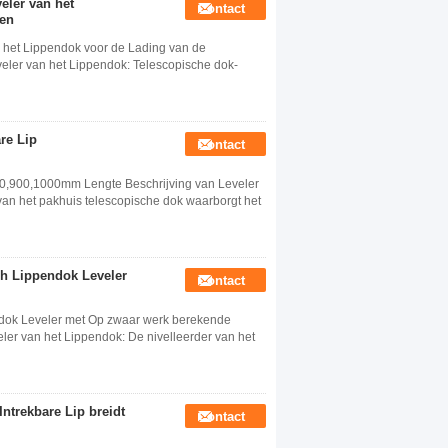
eler van het
Contact
gen
 het Lippendok voor de Lading van de
eler van het Lippendok: Telescopische dok-
re Lip
Contact
00,900,1000mm Lengte Beschrijving van Leveler
van het pakhuis telescopische dok waarborgt het
ch Lippendok Leveler
Contact
ndok Leveler met Op zwaar werk berekende
ler van het Lippendok: De nivelleerder van het
Intrekbare Lip breidt
Contact