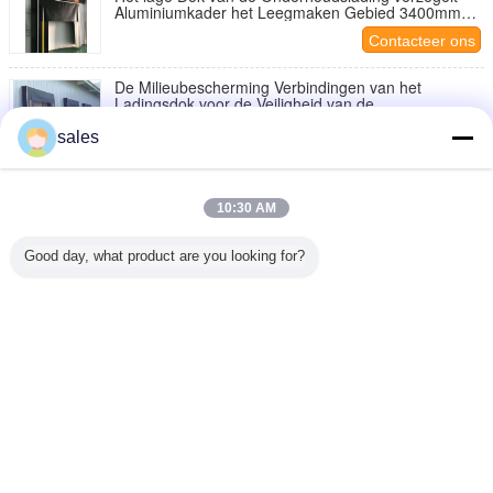
Aluminiumkader het Leegmaken Gebied 3400mm
Breedte
Contacteer ons
De Milieubescherming Verbindingen van het
Ladingsdok voor de Veiligheid van de
Voertuigterughoudendheid
Contacteer ons
sales
3.0mm verzegelt het Industriële Dok het Leegmaken
het Gegalvaniseerde Kader van het Ladingsdok
Bijlagen
10:30 AM
Contacteer ons
Good day, what product are you looking for?
De hoogste van de het Dokdeur van de
Gordijnlading van de de Verbindingenwind van de
het Bewijslading het Dokverbinding vult 1000mm
Contacteer ons
Lengte op
Veranderingstaal
Dutch