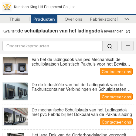
Kunshan King Lift Equipment Co., Ltd
Thuis
Producten
Over ons
Fabriekstocht
>>
de schuilplaatsen van het ladingsdok
Kwaliteit
leverancier.
(7)
Van het de ladingsdok van pvc Mechanisch de
schuilplaatsen Logistisch Pakhuis voor het Bewijs
van de Laadperronregen
Contacteer ons
De de industriële van het de Ladingsdok van de
Pakhuiscontainer Verbindingen en Schuilplaatsen
met Gele Strepen
Contacteer ons
De mechanische Schuilplaats van het Ladingsdok
met pvc Febric bij het Dokbaai van de Pakhuislading
Contacteer ons
Het lage Dok van de Onderhoudslading verzegelt