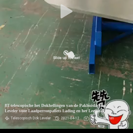
8T telescopische het Dokhellingen van de Pakhuislading, Dok
Leveler voor Laadperronpallets Lading en het Leegmaken
Telescopisch Dok Leveler
2021-04-12
137 uitzichten