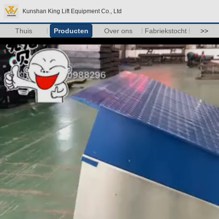
Kunshan King Lift Equipment Co., Ltd
Thuis
Producten
Over ons
Fabriekstocht
>>