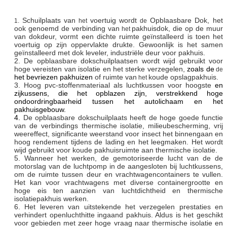
Schuilplaats van
voertuig wordt
Opblaasbare Dok
, het
1.
het
de
ook genoemd de verbinding van
pakhuisdok, die op de muur
het
van dokdeur, vormt een dichte ruimte geïnstalleerd is toen het
voertuig op zijn oppervlakte drukte. Gewoonlijk is het samen
geïnstalleerd met dok leveler, industriële deur voor pakhuis.
2. De opblaasbare dokschuilplaatsen wordt wijd gebruikt voor
hoge vereisten van isolatie en het sterke verzegelen,
zoals de
de
het bevriezen pakhuizen
of ruimte van
koude opslagpakhuis.
het
3. Hoog
pvc-stoffenmateriaal als luchtkussen voor hoogste
en
zijkussens, die het opblazen zijn, verstrekkend hoge
ondoordringbaarheid tussen het autolichaam en het
pakhuisgebouw.
4.
De opblaasbare dokschuilplaats heeft de hoge goede functie
van de verbindings thermische isolatie, milieubescherming, vrij
weereffect, significante weerstand voor insect het binnengaan en
hoog rendement tijdens de lading en het leegmaken. Het wordt
wijd gebruikt voor koude pakhuisruimte aan thermische isolatie.
5.
Wanneer het werken, de gemotoriseerde lucht van de de
motorslag van de luchtpomp in de aangesloten bij luchtkussens,
om de ruimte tussen deur en vrachtwagencontainers te vullen.
Het kan voor vrachtwagens met diverse containergrootte en
hoge eis ten aanzien van luchtdichtheid en thermische
isolatiepakhuis werken.
6.
Het leveren van
uitstekende het verzegelen prestaties en
verhindert openluchthitte ingaand pakhuis. Aldus is het geschikt
voor gebieden met zeer hoge vraag naar thermische isolatie en