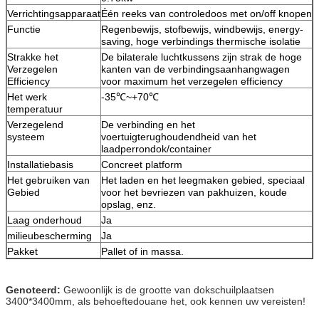
Verrichtingsapparaat
Één reeks van controledoos met on/off knopen
Functie
Regenbewijs, stofbewijs, windbewijs, energy-
saving, hoge verbindings thermische isolatie
Strakke het
De bilaterale luchtkussens zijn strak de hoge
Verzegelen
kanten van de verbindingsaanhangwagen
Efficiency
voor maximum het verzegelen efficiency
Het werk
-35℃~+70℃
temperatuur
Verzegelend
De verbinding en het
systeem
voertuigterughoudendheid van het
laadperrondok/container
Installatiebasis
Concreet platform
Het gebruiken van
Het laden en het leegmaken gebied, speciaal
Gebied
voor
het bevriezen van pakhuizen,
koude
opslag, enz.
Laag onderhoud
Ja
milieubescherming
Ja
Pakket
Pallet of in massa.
Genoteerd:
Gewoonlijk is de grootte van dokschuilplaatsen
3400*3400mm, als behoeftedouane het, ook kennen uw vereisten!