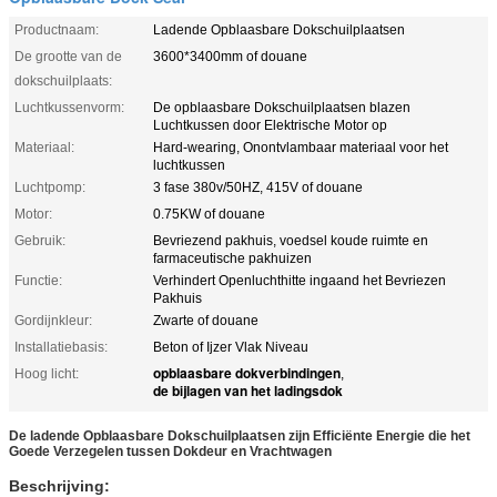
Productnaam:
Ladende Opblaasbare Dokschuilplaatsen
De grootte van de
3600*3400mm of douane
dokschuilplaats:
Luchtkussenvorm:
De opblaasbare Dokschuilplaatsen blazen
Luchtkussen door Elektrische Motor op
Materiaal:
Hard-wearing, Onontvlambaar materiaal voor het
luchtkussen
Luchtpomp:
3 fase 380v/50HZ, 415V of douane
Motor:
0.75KW of douane
Gebruik:
Bevriezend pakhuis, voedsel koude ruimte en
farmaceutische pakhuizen
Functie:
Verhindert Openluchthitte ingaand het Bevriezen
Pakhuis
Gordijnkleur:
Zwarte of douane
Installatiebasis:
Beton of Ijzer Vlak Niveau
opblaasbare dokverbindingen
Hoog licht:
,
de bijlagen van het ladingsdok
De ladende Opblaasbare Dokschuilplaatsen zijn Efficiënte Energie die het
Goede Verzegelen tussen Dokdeur en Vrachtwagen
Beschrijving: