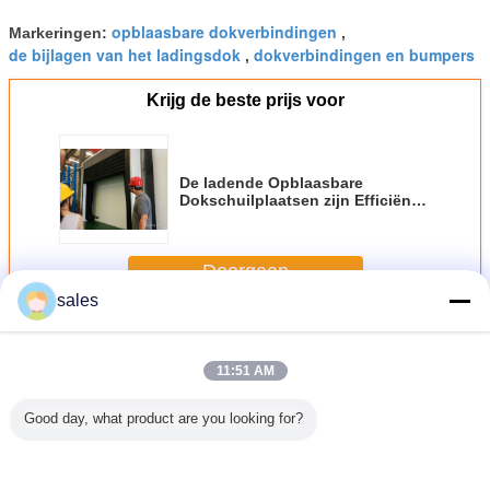
opblaasbare dokverbindingen
Markeringen:
,
de bijlagen van het ladingsdok
dokverbindingen en bumpers
,
Krijg de beste prijs voor
De ladende Opblaasbare
Dokschuilplaatsen zijn Efficiënte
Energie die het Goede Verzegelen
tussen Dokdeur en Vrachtwagen
Doorgaan
sales
Opblaasbare Dock Seal
Meer
11:51 AM
Good day, what product are you looking for?
urzame
Schuilplaats van
Schuilplaatsen
De opblaasbare
Opblaasb
bare van
het pakhuis
van het de Deur
Dokschuilplaatsen
Dokschuil
adingsdok
verhindert de
de Opblaasbare
verstrekken het
van 