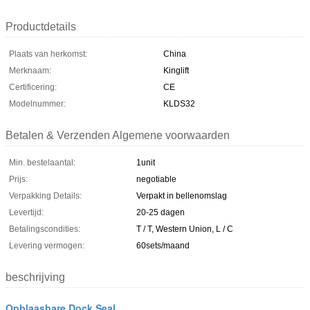
Productdetails
Plaats van herkomst:
China
Merknaam:
Kinglift
Certificering:
CE
Modelnummer:
KLDS32
Betalen & Verzenden Algemene voorwaarden
Min. bestelaantal:
1unit
Prijs:
negotiable
Verpakking Details:
Verpakt in bellenomslag
Levertijd:
20-25 dagen
Betalingscondities:
T / T, Western Union, L / C
Levering vermogen:
60sets/maand
beschrijving
Opblaasbare Dock Seal