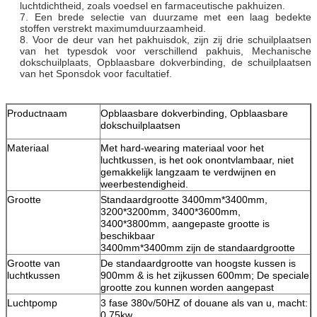
luchtdichtheid, zoals voedsel en farmaceutische pakhuizen.
7.
Een brede selectie van duurzame met een laag bedekte
stoffen verstrekt maximumduurzaamheid.
8. Voor de deur van het pakhuisdok, zijn zij drie schuilplaatsen
van het typesdok voor verschillend pakhuis, Mechanische
dokschuilplaats, Opblaasbare dokverbinding, de schuilplaatsen
van het Sponsdok voor facultatief.
Productnaam
Opblaasbare dokverbinding, Opblaasbare
dokschuilplaatsen
Materiaal
Met hard-wearing materiaal voor het
luchtkussen, is het ook onontvlambaar, niet
gemakkelijk langzaam te verdwijnen en
weerbestendigheid.
Grootte
Standaardgrootte 3400mm*3400mm,
3200*3200mm,
3400*3600mm,
3400*3800mm,
aangepaste grootte is
beschikbaar
3400mm*3400mm zijn de standaardgrootte
Grootte van
De standaardgrootte van hoogste kussen is
luchtkussen
900mm & is het zijkussen 600mm; De speciale
grootte zou kunnen worden aangepast
Luchtpomp
3 fase 380v/50HZ of douane als van u, macht:
0.75kw