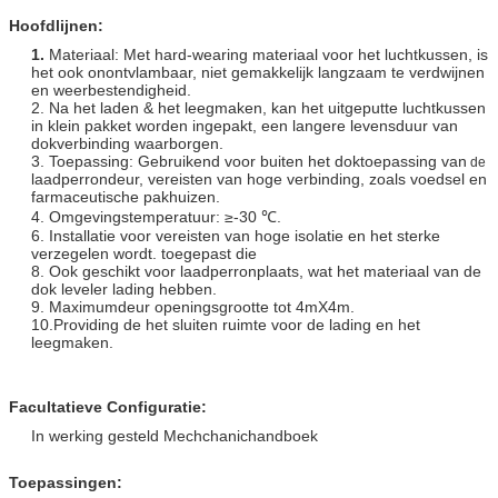
Hoofdlijnen:
1.
Materiaal:
Met hard-wearing materiaal voor het luchtkussen, is
het ook onontvlambaar, niet gemakkelijk langzaam te verdwijnen
en weerbestendigheid
.
2. Na het laden & het leegmaken, kan het uitgeputte luchtkussen
in klein pakket worden ingepakt, een langere levensduur van
dokverbinding waarborgen.
3. Toepassing: Gebruikend voor buiten het doktoepassing van
de
laadperrondeur, vereisten van hoge verbinding, zoals
voedsel en
farmaceutische pakhuizen.
4.
Omgevingstemperatuur: ≥-30 ℃.
6. Installatie voor vereisten van hoge isolatie en het sterke
verzegelen wordt. toegepast die
8. Ook geschikt voor laadperronplaats, wat het materiaal van de
dok leveler lading hebben.
9. Maximumdeur openingsgrootte tot 4mX4m.
10.Providing de het sluiten ruimte voor de lading en het
leegmaken.
Facultatieve Configuratie:
In werking gesteld Mechchanichandboek
Toepassingen: