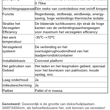
0.75kw
Verrichtingsapparaat
Één reeks van controledoos met on/off knopen
Functie
Regenbewijs, stofbewijs, windbewijs, energy-
saving, hoge verbindings thermische isolatie
Strakke het
De bilaterale luchtkussens zijn strak de hoge
Verzegelen
kanten van de verbindingsaanhangwagen
Efficiency
voor maximum het verzegelen efficiency
Het werk
-35℃~+70℃
temperatuur
Verzegelend
De verbinding en het
systeem
voertuigterughoudendheid van het
laadperrondok/container
Installatiebasis
Concreet platform
Het gebruiken van
Het laden en het leegmaken gebied, speciaal
Gebied
voor
het bevriezen van pakhuizen,
koude
opslag, enz.
Laag onderhoud
Ja
milieubescherming
Ja
Pakket
Pallet of in massa.
Genoteerd:
Gewoonlijk is de grootte van dokschuilplaatsen
3400*3400mm, als behoeftedouane het, ook kennen uw vereisten!