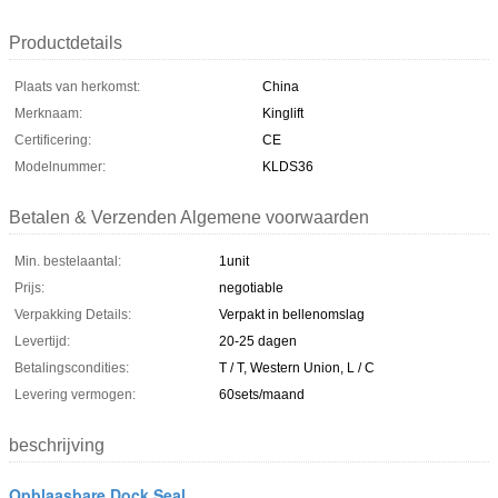
Productdetails
Plaats van herkomst:
China
Merknaam:
Kinglift
Certificering:
CE
Modelnummer:
KLDS36
Betalen & Verzenden Algemene voorwaarden
Min. bestelaantal:
1unit
Prijs:
negotiable
Verpakking Details:
Verpakt in bellenomslag
Levertijd:
20-25 dagen
Betalingscondities:
T / T, Western Union, L / C
Levering vermogen:
60sets/maand
beschrijving
Opblaasbare Dock Seal