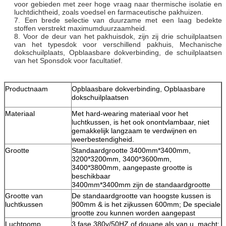
voor gebieden met zeer hoge vraag naar thermische isolatie en
luchtdichtheid, zoals voedsel en farmaceutische pakhuizen.
7.
Een brede selectie van duurzame met een laag bedekte
stoffen verstrekt maximumduurzaamheid.
8. Voor de deur van het pakhuisdok, zijn zij drie schuilplaatsen
van het typesdok voor verschillend pakhuis, Mechanische
dokschuilplaats, Opblaasbare dokverbinding, de schuilplaatsen
van het Sponsdok voor facultatief.
Productnaam
Opblaasbare dokverbinding, Opblaasbare
dokschuilplaatsen
Materiaal
Met hard-wearing materiaal voor het
luchtkussen, is het ook onontvlambaar, niet
gemakkelijk langzaam te verdwijnen en
weerbestendigheid.
Grootte
Standaardgrootte 3400mm*3400mm,
3200*3200mm,
3400*3600mm,
3400*3800mm,
aangepaste grootte is
beschikbaar
3400mm*3400mm zijn de standaardgrootte
Grootte van
De standaardgrootte van hoogste kussen is
luchtkussen
900mm & is het zijkussen 600mm; De speciale
grootte zou kunnen worden aangepast
Luchtpomp
3 fase 380v/50HZ of douane als van u, macht: