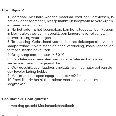
Hoofdlijnen:
1.
Materiaal:
Met hard-wearing materiaal voor het luchtkussen, is
het ook onontvlambaar, niet gemakkelijk langzaam te verdwijnen
en weerbestendigheid
.
2. Na het laden & het leegmaken, kan het uitgeputte luchtkussen
in klein pakket worden ingepakt, een langere levensduur van
dokverbinding waarborgen.
3. Toepassing: Gebruikend voor buiten het doktoepassing van
de
laadperrondeur, vereisten van hoge verbinding, zoals
voedsel en
farmaceutische pakhuizen.
4.
Omgevingstemperatuur: ≥-30 ℃.
6. Installatie voor vereisten van hoge isolatie en het sterke
verzegelen wordt. toegepast die
8. Ook geschikt voor laadperronplaats, wat het materiaal van de
dok leveler lading hebben.
9. Maximumdeur openingsgrootte tot 4mX4m.
10.Providing de het sluiten ruimte voor de lading en het
leegmaken.
Facultatieve Configuratie:
In werking gesteld Mechchanichandboek