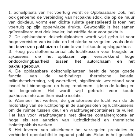
Schuilplaats van
voertuig wordt
Opblaasbare Dok
, het
1.
het
de
ook genoemd de verbinding van
pakhuisdok, die op de muur
het
van dokdeur, vormt een dichte ruimte geïnstalleerd is toen het
voertuig op zijn oppervlakte drukte. Gewoonlijk is het samen
geïnstalleerd met dok leveler, industriële deur voor pakhuis.
2. De opblaasbare dokschuilplaatsen wordt wijd gebruikt voor
hoge vereisten van isolatie en het sterke verzegelen,
zoals de
de
het bevriezen pakhuizen
of ruimte van
koude opslagpakhuis.
het
3. Hoog
pvc-stoffenmateriaal als luchtkussen voor hoogste
en
zijkussens, die het opblazen zijn, verstrekkend hoge
ondoordringbaarheid tussen het autolichaam en het
pakhuisgebouw.
4.
De opblaasbare dokschuilplaatsen heeft de hoge goede
functie van de verbindings thermische isolatie,
milieubescherming, vrij weereffect, significante weerstand voor
insect het binnengaan en hoog rendement tijdens de lading en
het leegmaken. Het wordt wijd gebruikt voor koude
pakhuisruimte aan thermische isolatie.
5.
Wanneer het werken, de gemotoriseerde lucht van de de
motorslag van de luchtpomp in de aangesloten bij luchtkussens,
om de ruimte tussen deur en vrachtwagencontainers te vullen.
Het kan voor vrachtwagens met diverse containergrootte en
hoge eis ten aanzien van luchtdichtheid en thermische
isolatiepakhuis werken.
6.
Het leveren van
uitstekende het verzegelen prestaties en
verhindert openluchthitte ingaand pakhuis. Aldus is het geschikt