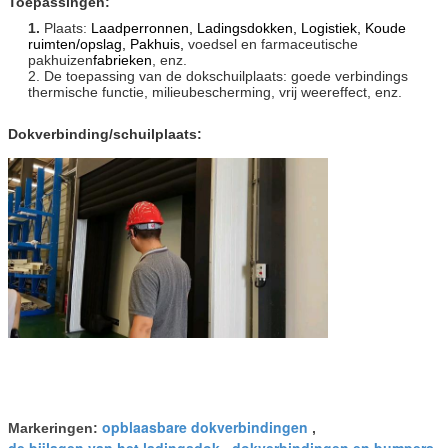
Toepassingen:
1.
Plaats:
Laadperronnen, Ladingsdokken, Logistiek, Koude
ruimten/opslag, Pakhuis,
voedsel en farmaceutische
pakhuizen
fabrieken
, enz.
2. De toepassing van de dokschuilplaats: goede verbindings
thermische functie, milieubescherming, vrij weereffect, enz.
Dokverbinding/schuilplaats:
opblaasbare dokverbindingen
Markeringen:
,
de bijlagen van het ladingsdok
dokverbindingen en bumpers