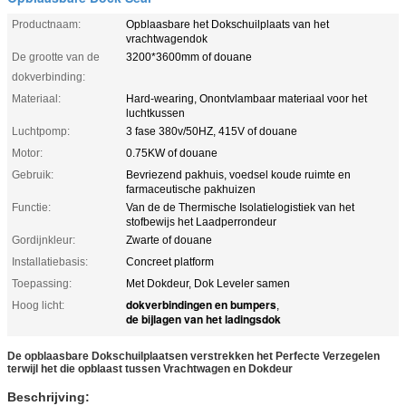
Productnaam:
Opblaasbare het Dokschuilplaats van het
vrachtwagendok
De grootte van de
3200*3600mm of douane
dokverbinding:
Materiaal:
Hard-wearing, Onontvlambaar materiaal voor het
luchtkussen
Luchtpomp:
3 fase 380v/50HZ, 415V of douane
Motor:
0.75KW of douane
Gebruik:
Bevriezend pakhuis, voedsel koude ruimte en
farmaceutische pakhuizen
Functie:
Van de de Thermische Isolatielogistiek van het
stofbewijs het Laadperrondeur
Gordijnkleur:
Zwarte of douane
Installatiebasis:
Concreet platform
Toepassing:
Met Dokdeur, Dok Leveler samen
dokverbindingen en bumpers
Hoog licht:
,
de bijlagen van het ladingsdok
De opblaasbare Dokschuilplaatsen verstrekken het Perfecte Verzegelen
terwijl het die opblaast tussen Vrachtwagen en Dokdeur
Beschrijving: