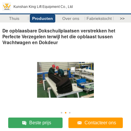
Kunshan King Lift Equipment Co., Ltd
Thuis
Producten
Over ons
Fabriekstocht
>>
De opblaasbare Dokschuilplaatsen verstrekken het
Perfecte Verzegelen terwijl het die opblaast tussen
Vrachtwagen en Dokdeur
Beste prijs
Contacteer ons