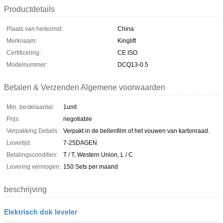
Productdetails
Plaats van herkomst:
China
Merknaam:
Kinglift
Certificering:
CE ISO
Modelnummer:
DCQ13-0.5
Betalen & Verzenden Algemene voorwaarden
Min. bestelaantal:
1unit
Prijs:
negotiable
Verpakking Details:
Verpakt in de bellenfilm of het vouwen van kartonraad.
Levertijd:
7-25DAGEN
Betalingscondities:
T / T, Western Union, L / C
Levering vermogen:
150 Sets per maand
beschrijving
Elektrisch dok leveler