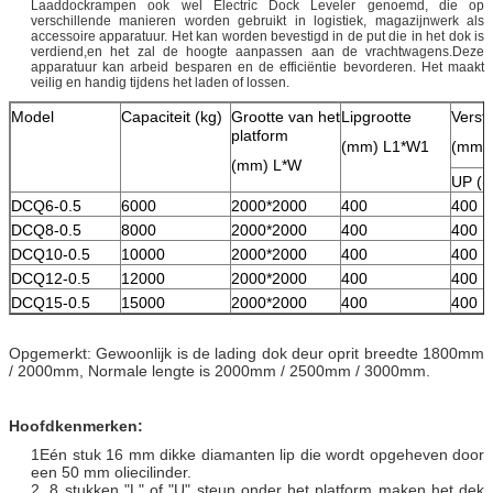
Laaddockrampen ook wel Electric Dock Leveler genoemd, die op
verschillende manieren worden gebruikt in logistiek, magazijnwerk als
accessoire apparatuur. Het kan worden bevestigd in de put die in het dok is
verdiend,en het zal de hoogte aanpassen aan de vrachtwagens.Deze
apparatuur kan arbeid besparen en de efficiëntie bevorderen. Het maakt
veilig en handig tijdens het laden of lossen.
Model
Capaciteit (kg)
Grootte van het
Lipgrootte
Verst
platform
(mm) L1*W1
(mm)
(mm) L*W
UP ((
DCQ6-0.5
6000
2000*2000
400
400
DCQ8-0.5
8000
2000*2000
400
400
DCQ10-0.5
10000
2000*2000
400
400
DCQ12-0.5
12000
2000*2000
400
400
DCQ15-0.5
15000
2000*2000
400
400
Opgemerkt: Gewoonlijk is de lading dok deur oprit breedte 1800mm
/ 2000mm, Normale lengte is 2000mm / 2500mm / 3000mm.
Hoofdkenmerken:
1Eén stuk 16 mm dikke diamanten lip die wordt opgeheven door
een 50 mm oliecilinder.
2. 8 stukken "L" of "U" steun onder het platform maken het dek