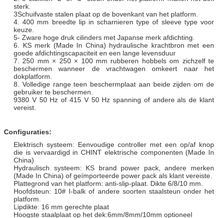
sterk.
3Schuifvaste stalen plaat op de bovenkant van het platform.
4. 400 mm breedte lip in scharnieren type of sleeve type voor
keuze.
5- Zware hoge druk cilinders met Japanse merk afdichting.
6. KS merk (Made In China) hydraulische krachtbron met een
goede afdichtingscapaciteit en een lange levensduur
7. 250 mm × 250 × 100 mm rubberen hobbels om zichzelf te
beschermen wanneer de vrachtwagen omkeert naar het
dokplatform.
8. Volledige range teen beschermplaat aan beide zijden om de
gebruiker te beschermen.
9380 V 50 Hz of 415 V 50 Hz spanning of andere als de klant
vereist.
Configuraties:
Elektrisch systeem: Eenvoudige controller met een op/af knop
die is vervaardigd in CHINT elektrische componenten (Made In
China)
Hydraulisch systeem: KS brand power pack, andere merken
(Made In China) of geïmporteerde power pack als klant vereiste.
Plattegrond van het platform: anti-slip-plaat. Dikte 6/8/10 mm.
Hoofdsteun: 10# I-balk of andere soorten staalsteun onder het
platform.
Lipdikte: 16 mm gerechte plaat
Hoogste staalplaat op het dek:6mm/8mm/10mm optioneel