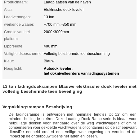
Productnaam:
Laadplaatsen van de haven
Alias:
Elektrische dock leveler
Laadvermogen:
13 ton
werkende waaier:
+700 mm, -350 mm
Grootte van het
2000*3000mm
platform:
Lipbreedte:
400 mm
Veiligheidsbeschermer:
Volledig beschermde teenbescherming
Kleur:
Blauw
Autodok leveler
Hoog licht:
,
het doknivelleerders van ladingssystemen
13 ton ladingdockrampen Blauwe elektrische dock leveler met
volledig beschermde teen beveiliging
Verpakkingsrampen Beschrijving:
De ladingsrampe is ontworpen met nominale lengtes tot 12' om een
mindere helling te creëren.Deze Loading Dock Ramp serie is ideaal voor
hetzij lage dokken voor standaard over de weg vrachtwagens of om te
compenseren voor gekoelde vrachtwagens of containers op de scheepvaart
dienstDe eenheid creëert een veilige werkomgeving en vermindert de
impact op de onderbouw tijdens het laden en lossen.