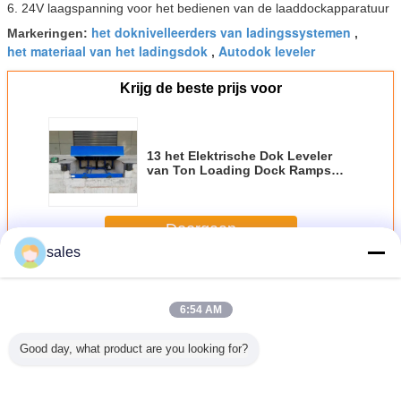
6. 24V laagspanning voor het bedienen van de laaddockapparatuur
het doknivelleerders van ladingssystemen
Markeringen:
,
het materiaal van het ladingsdok
Autodok leveler
,
Krijg de beste prijs voor
13 het Elektrische Dok Leveler
van Ton Loading Dock Ramps
Blue met Volledig Beschermd Toe
Guard
Doorgaan
sales
Elektrisch dok leveler
Meer
6:54 AM
Good day, what product are you looking for?
ainer
Het verschepen
400mm
Galvaniseerde de
Hot-D
sch Dok
van het
Gegalvaniseerde
Hete
Gegalvan