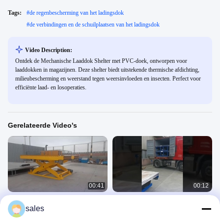
Tags:
#
de regenbescherming van het ladingsdok
#
de verbindingen en de schuilplaatsen van het ladingsdok
Video Description:
Ontdek de Mechanische Laaddok Shelter met PVC-doek, ontworpen voor
laaddokken in magazijnen. Deze shelter biedt uitstekende thermische afdichting,
milieubescherming en weerstand tegen weersinvloeden en insecten. Perfect voor
efficiënte laad- en losoperaties.
Gerelateerde Video's
00:41
00:12
Elektrische hydraulische hefdoklift
Hydraulische laadklep regelt
sales
voor het laden/lossen van
verzending.
vrachtwagens
Scheren Dock Lift
Hydraulic Dock Leveler