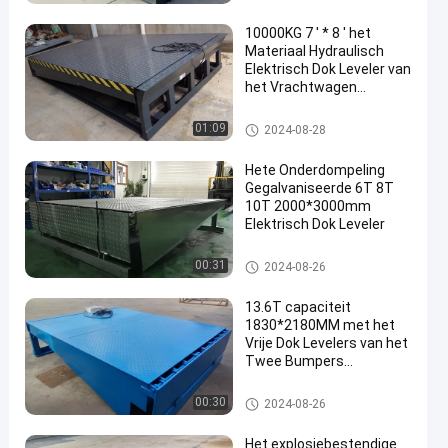
10000KG 7 ' * 8 ' het
Materiaal Hydraulisch
Elektrisch Dok Leveler van
het Vrachtwagen
en
Werkende Platform
elektrisch dok leveler
01:09
2024-08-28
Hete Onderdompeling
Gegalvaniseerde 6T 8T
10T 2000*3000mm
Elektrisch Dok Leveler
elektrisch dok leveler
00:31
2024-08-26
13.6T capaciteit
1830*2180MM met het
Vrije Dok Levelers van het
Twee Bumpers
Elektrische Pakhuis
elektrisch dok leveler
00:30
2024-08-26
Het explosiebestendige