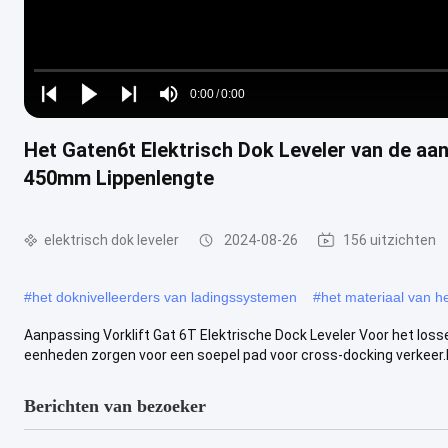
Loaded
:
0%
0:00
/
0:00
Play
Play
Play
Mute
Current
Duration
next
next
Het Gaten6t Elektrisch Dok Leveler van de a
Time
450mm Lippenlengte
elektrisch dok leveler
2024-08-26
156 uitzichten
#
het doknivelleerders van ladingssystemen
#
het materiaal van h
Aanpassing Vorklift Gat 6T Elektrische Dock Leveler Voor het lo
eenheden zorgen voor een soepel pad voor cross-docking verkeer.he
Berichten van bezoeker