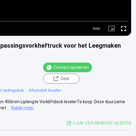
Auto
Picture-
Fullscre
in-
Picture
anpassingsvorkheftruck voor het Leegmaken
Contact opnemen
Deel
et ladingsdok
#
Autodok leveler
ssen 450mm Liplengte Vorkliftdock levelerTe koop: Deze duurzame
t ...
Bekijk meer
LAAT EEN BERICHT ACHTER