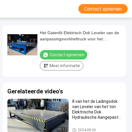
Contact opnemen
Het Gaten6t Elektrisch Dok Leveler van de
aanpassingsvorkheftruck voor het
Leegmaken 450mm Lippenlengte
Contact opnemen
Meer informatie
Gerelateerde video's
8 van het de Ladingsdok
van Leveler van het ton
Elektrische Dok
Hydraulische Aangepaste
Plaat 2000*2000mm
elektrisch dok leveler
00:12
2024-08-26