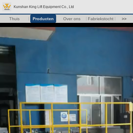
Kunshan King Lift Equipment Co., Ltd
Thuis
Producten
Over ons
Fabriekstocht
>>